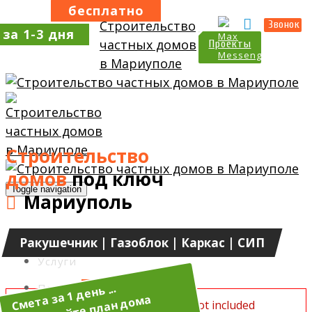
Прайс
Калькулятор
Звонок
за 1-3 дня
за 1 день
Проекты
Строительство
домов
под ключ
Toggle navigation
Мариуполь
О нас
Ракушечник | Газоблок | Каркас | СИП
Услуги
Прайс
Unite Gallery Error: jQuery library not included