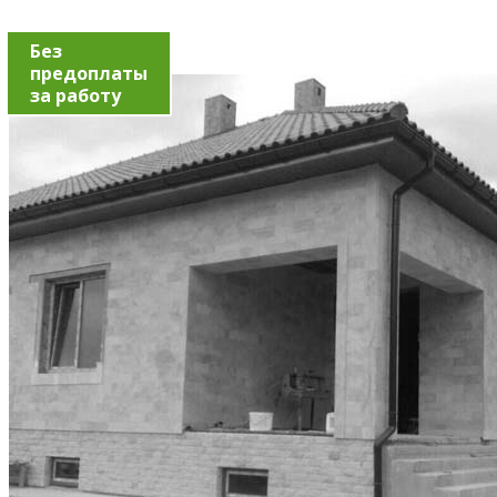
Без
предоплаты
за работу