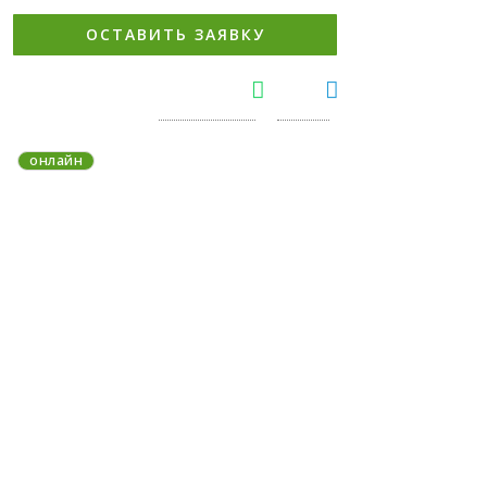
ОСТАВИТЬ ЗАЯВКУ
Whatsapp
Teleg
онлайн
На связи 8:00-22:00 MSK
без выходных