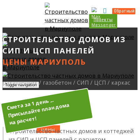
Прайс
Калькулятор
Обратный
Проекты
СТРОИТЕЛЬСТВО ДОМОВ ИЗ
СИП И ЦСП ПАНЕЛЕЙ
Toggle navigation
О нас
Услуги
Прайс
Строительство частных домов и коттеджей
из СИП и ЦСП панелей с расчетом