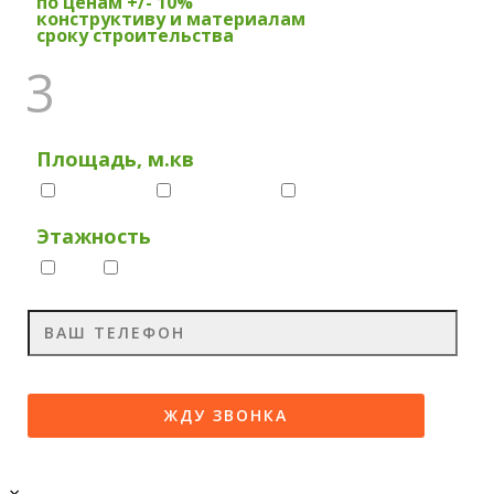
по ценам +/- 10%
конструктиву и материалам
сроку строительства
3
ПО ВАШЕМУ ПРОЕКТУ
Площадь, м.кв
до 100
100-200
200+
Этажность
1
2
×