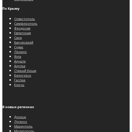
По Крыму
Севастополь
Симферополь
Феодосия
Евпатория
Саки
Бахчисарай
Судак
Ленино
Ялта
Алушта
Алупка
Старый Крым
Белогорск
Гаспра
Керчь
В новых регионах
Донецк
Луганск
Мариуполь
Мелитополь